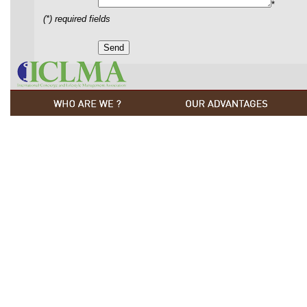
*
(*) required fields
m